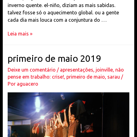
inverno quente. el-niño, diziam as mais sabidas.
talvez fosse só o aquecimento global. ou a gente
cada dia mais louca com a conjuntura do …
no
Leia mais »
canto
da
ilha
primeiro de maio 2019
Deixe um comentário
/
apresentações
,
joinville
,
não
pense em trabalho: crise!
,
primeiro de maio
,
sarau
/
Por
aguacero