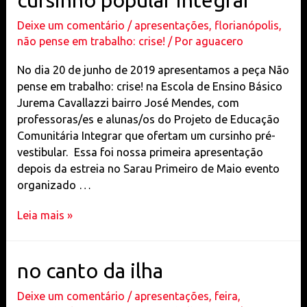
cursinho popular integrar
na
Deixe um comentário
/
apresentações
,
florianópolis
,
UFSC
não pense em trabalho: crise!
/ Por
aguacero
No dia 20 de junho de 2019 apresentamos a peça Não
pense em trabalho: crise! na Escola de Ensino Básico
Jurema Cavallazzi bairro José Mendes, com
professoras/es e alunas/os do Projeto de Educação
Comunitária Integrar que ofertam um cursinho pré-
vestibular. Essa foi nossa primeira apresentação
depois da estreia no Sarau Primeiro de Maio evento
organizado …
apresentação
Leia mais »
e
oficina
no
no canto da ilha
cursinho
Deixe um comentário
/
apresentações
,
feira
,
popular