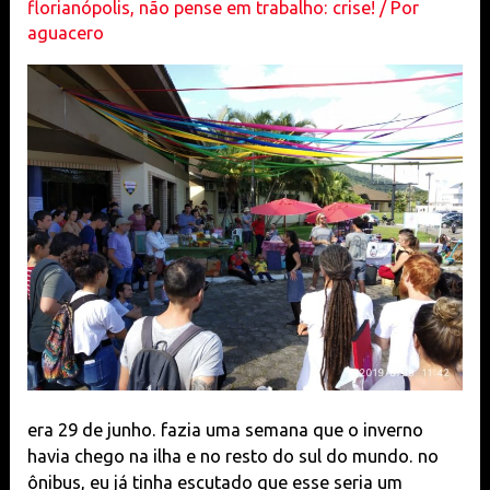
florianópolis
,
não pense em trabalho: crise!
/ Por
Integrar
aguacero
era 29 de junho. fazia uma semana que o inverno
havia chego na ilha e no resto do sul do mundo. no
ônibus, eu já tinha escutado que esse seria um