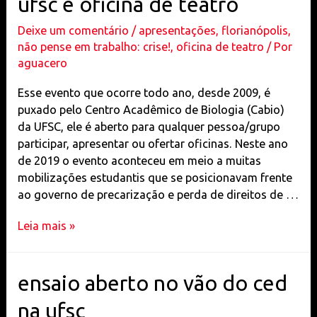
ufsc e oficina de teatro
da
UFSC
Deixe um comentário
/
apresentações
,
florianópolis
,
não pense em trabalho: crise!
,
oficina de teatro
/ Por
aguacero
Esse evento que ocorre todo ano, desde 2009, é
puxado pelo Centro Acadêmico de Biologia (Cabio)
da UFSC, ele é aberto para qualquer pessoa/grupo
participar, apresentar ou ofertar oficinas. Neste ano
de 2019 o evento aconteceu em meio a muitas
mobilizações estudantis que se posicionavam frente
ao governo de precarização e perda de direitos de …
na
Leia mais »
XI
Espícula,
a
ensaio aberto no vão do ced
Semana
na ufsc
de