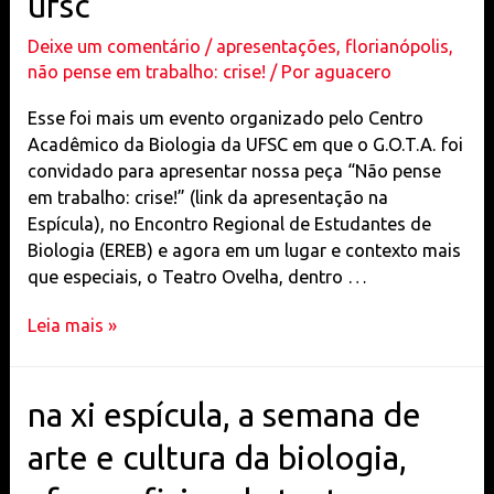
ufsc
Deixe um comentário
/
apresentações
,
florianópolis
,
não pense em trabalho: crise!
/ Por
aguacero
Esse foi mais um evento organizado pelo Centro
Acadêmico da Biologia da UFSC em que o G.O.T.A. foi
convidado para apresentar nossa peça “Não pense
em trabalho: crise!” (link da apresentação na
Espícula), no Encontro Regional de Estudantes de
Biologia (EREB) e agora em um lugar e contexto mais
que especiais, o Teatro Ovelha, dentro …
no
Leia mais »
auditório
Ovelha
do
na xi espícula, a semana de
centro
arte e cultura da biologia,
de
convivência