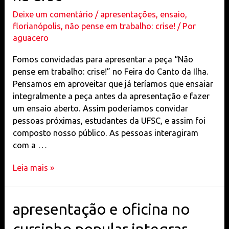
arte
Deixe um comentário
/
apresentações
,
ensaio
,
e
florianópolis
,
não pense em trabalho: crise!
/ Por
cultura
aguacero
da
Biologia,
Fomos convidadas para apresentar a peça “Não
UFSC
pense em trabalho: crise!” no Feira do Canto da Ilha.
e
Pensamos em aproveitar que já teríamos que ensaiar
oficina
integralmente a peça antes da apresentação e fazer
de
um ensaio aberto. Assim poderíamos convidar
teatro
pessoas próximas, estudantes da UFSC, e assim foi
composto nosso público. As pessoas interagiram
com a …
ensaio
Leia mais »
aberto
no
vão
apresentação e oficina no
do
CED